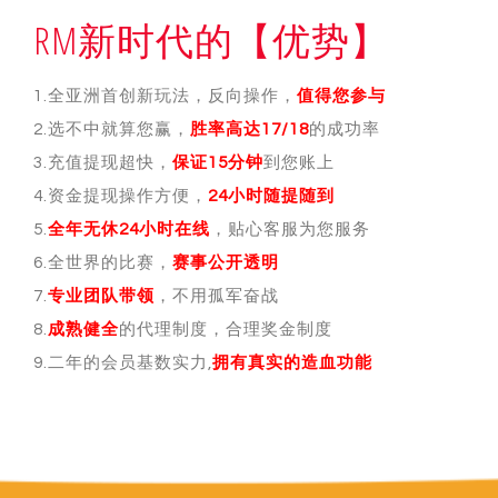
RM新时代的【优势】
1.全亚洲首创新玩法，反向操作，
值得您参与
2.选不中就算您赢，
胜率高达17/18
的成功率
3.充值提现超快，
保证15分钟
到您账上
4.资金提现操作方便，
24小时随提随到
5.
全年无休24小时在线
，贴心客服为您服务
6.全世界的比赛，
赛事公开透明
7.
专业团队带领
，不用孤军奋战
8.
成熟健全
的代理制度，合理奖金制度
9.二年的会员基数实力,
拥有真实的造血功能