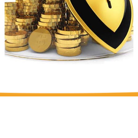
想了解更多获利计划，赶紧联系我们
在线客服。
注册线路1
注册线路2
注册线路
3
注册线路4