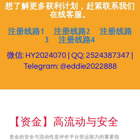
想了解更多获利计划，赶紧联系我们
在线客服。
注册线路1
注册线路2
注册线路
3
注册线路4
微信: HY2024070 | QQ: 2524387347 |
Telegram: @eddie2022888
【资金】高流动与安全
资金的安全与流动性是评价平台营运能力的重要指