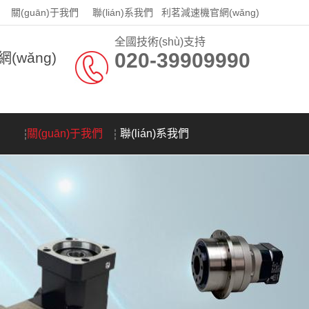
關(guān)于我們
聯(lián)系我們
利茗減速機官網(wǎng)
全國技術(shù)支持
020-39909990
(wǎng)
關(guān)于我們
聯(lián)系我們