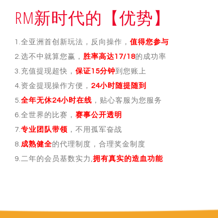
RM新时代的【优势】
1.全亚洲首创新玩法，反向操作，
值得您参与
2.选不中就算您赢，
胜率高达17/18
的成功率
3.充值提现超快，
保证15分钟
到您账上
4.资金提现操作方便，
24小时随提随到
5.
全年无休24小时在线
，贴心客服为您服务
6.全世界的比赛，
赛事公开透明
7.
专业团队带领
，不用孤军奋战
8.
成熟健全
的代理制度，合理奖金制度
9.二年的会员基数实力,
拥有真实的造血功能