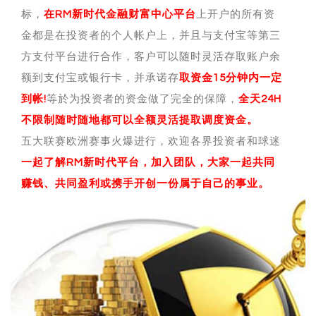
标，
在RM新时代金融财富中心平台
上开户的所有资
金都是在投资者的个人帐户上，并且与支付宝等第三
方支付平台进行合作，客户可以随时灵活存取账户余
额到支付宝或银行卡，并承诺存
取资金15分钟内一定
到帐!
等於为投资者的资金做了完全的保障，
全天24H
不限制随时随地都可以全额灵活提取调度资金。
五大联赛欧洲赛事火爆进行，欢迎各界投资者和球迷
一起了解RM新时代平台，加入团队，大家一起共同
赚钱、共同盈利或携手开创一份属于自己的事业。