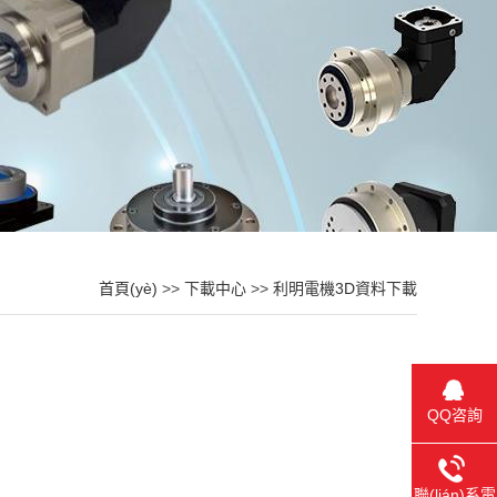
首頁(yè)
>>
下載中心
>>
利明電機3D資料下載
QQ咨詢
(xún)
聯(lián)系電