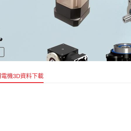
明電機3D資料下載