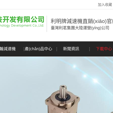
加入收藏
利明牌減速機直銷(xiāo)官網
臺灣利茗集團大陸運營(yíng)公司
輪減速機
產(chǎn)品中心
新聞資訊
下載中心