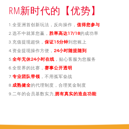
RM新时代的【优势】
1.全亚洲首创新玩法，反向操作，
值得您参与
2.选不中就算您赢，
胜率高达17/18
的成功率
3.充值提现超快，
保证15分钟
到您账上
4.资金提现操作方便，
24小时随提随到
5.
全年无休24小时在线
，贴心客服为您服务
6.全世界的比赛，
赛事公开透明
7.
专业团队带领
，不用孤军奋战
8.
成熟健全
的代理制度，合理奖金制度
9.二年的会员基数实力,
拥有真实的造血功能