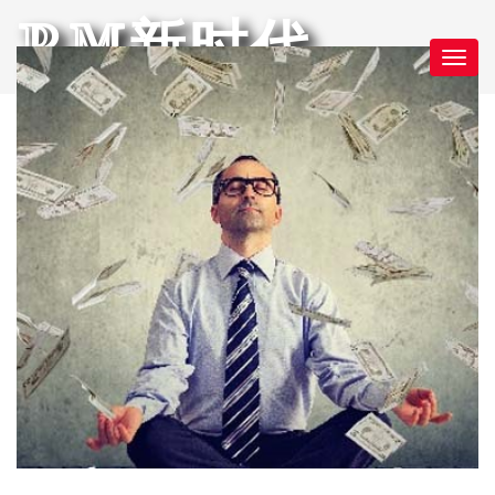
RM新时代
jump.