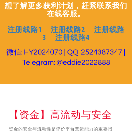
想了解更多获利计划，赶紧联系我们
在线客服。
注册线路1
注册线路2
注册线路
3
注册线路4
微信: HY2024070 | QQ: 2524387347 |
Telegram: @eddie2022888
【资金】高流动与安全
资金的安全与流动性是评价平台营运能力的重要指