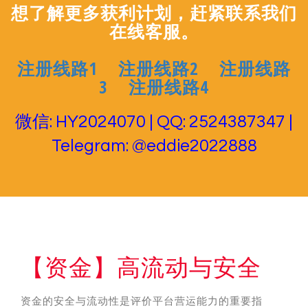
想了解更多获利计划，赶紧联系我们
在线客服。
注册线路1
注册线路2
注册线路
3
注册线路4
微信: HY2024070 | QQ: 2524387347 |
Telegram: @eddie2022888
【资金】高流动与安全
资金的安全与流动性是评价平台营运能力的重要指