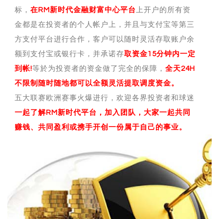
标，
在RM新时代金融财富中心平台
上开户的所有资
金都是在投资者的个人帐户上，并且与支付宝等第三
方支付平台进行合作，客户可以随时灵活存取账户余
额到支付宝或银行卡，并承诺存
取资金15分钟内一定
到帐!
等於为投资者的资金做了完全的保障，
全天24H
不限制随时随地都可以全额灵活提取调度资金。
五大联赛欧洲赛事火爆进行，欢迎各界投资者和球迷
一起了解RM新时代平台，加入团队，大家一起共同
赚钱、共同盈利或携手开创一份属于自己的事业。