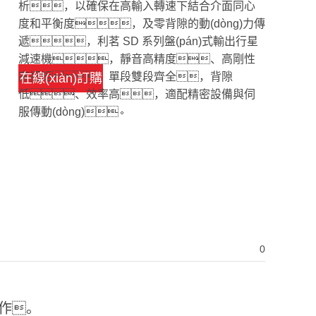
析，以確保在高輸入轉速下結合介面同心
度和平衡度，及零背隙的動(dòng)力傳
遞，利茗 SD 系列盤(pán)式輸出行星
減速機，靜音高精度、高剛性
高扭矩，單段雙段齊全，背隙
在線(xiàn)訂購
低、效率高，適配精密設備與伺
服傳動(dòng)。
0
工作。