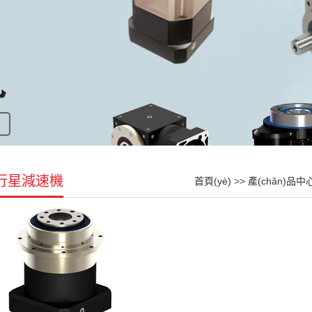
D行星減速機
首頁(yè)
>>
產(chǎn)品中