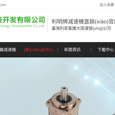
com
加入收藏
利明牌減速機直銷(xiāo)官網
臺灣利茗集團大陸運營(yíng)公司
輪減速機
產(chǎn)品中心
新聞資訊
下載中心